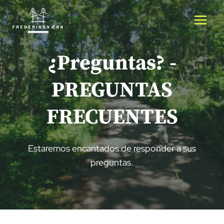
Saltar
al
contenido
¿Preguntas? -
PREGUNTAS
FRECUENTES
Estaremos encantados de responder a sus
preguntas.