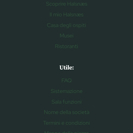
Scoprire Halsnæs
Il mio Halsnæs
Casa degli ospiti
Musei
Ristoranti
Utile:
FAQ
Sistemazione
Sala funzioni
Nome della società
Termini e condizioni